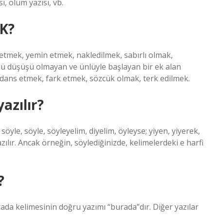
, ölüm yazısı, vb.
DK?
etmek, yemin etmek, nakledilmek, sabırlı olmak,
nlü düşüşü olmayan ve ünlüyle başlayan bir ek alan
dans etmek, fark etmek, sözcük olmak, terk edilmek.
azılır?
 söyle, söyle, söyleyelim, diyelim, öyleyse; yiyen, yiyerek,
azılır. Ancak örneğin, söylediğinizde, kelimelerdeki e harfi
?
da kelimesinin doğru yazımı “burada”dır. Diğer yazılar