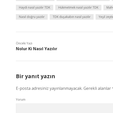
Haydi nasıl yazılır TDK
Hükmetmek nasıl yazılır TDK
Mahv
Nasıl doğru yazılır
TDK duşakabin nasıl yazılır
Yeşil zeyti
Önceki Yazı
Nolur Ki Nasıl Yazılır
Bir yanıt yazın
E-posta adresiniz yayınlanmayacak.
Gerekli alanlar
Yorum