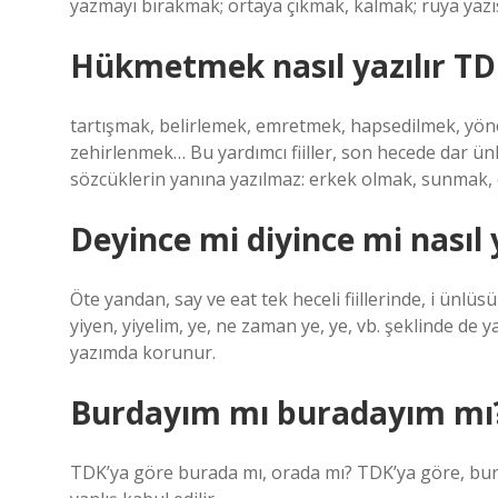
yazmayı bırakmak; ortaya çıkmak, kalmak; rüya yazısı
Hükmetmek nasıl yazılır T
tartışmak, belirlemek, emretmek, hapsedilmek, yön
zehirlenmek… Bu yardımcı fiiller, son hecede dar ü
sözcüklerin yanına yazılmaz: erkek olmak, sunmak, 
Deyince mi diyince mi nasıl y
Öte yandan, say ve eat tek heceli fiillerinde, i ünlüsü
yiyen, yiyelim, ye, ne zaman ye, ye, vb. şeklinde de y
yazımda korunur.
Burdayım mı buradayım mı
TDK’ya göre burada mı, orada mı? TDK’ya göre, bura