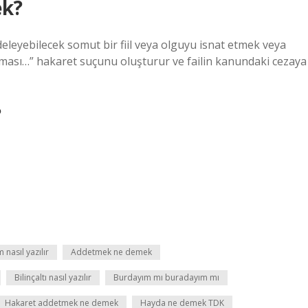
ek?
deleyebilecek somut bir fiil veya olguyu isnat etmek veya
ılması…” hakaret suçunu oluşturur ve failin kanundaki cezaya
?
nasıl yazılır
Addetmek ne demek
Bilinçaltı nasıl yazılır
Burdayım mı buradayım mı
Hakaret addetmek ne demek
Hayda ne demek TDK