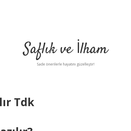
Saflık ve İlham
Sade önerilerle hayatını güzelleştir!
lır Tdk