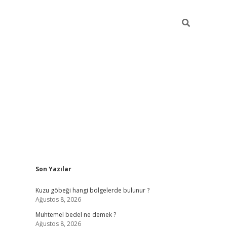
Sidebar
Son Yazılar
betexper
betexper.xyz
Kuzu göbeği hangi bölgelerde bulunur ?
Ağustos 8, 2026
Muhtemel bedel ne demek ?
Ağustos 8, 2026