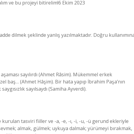
alım ve bu projeyi bitirelim!6 Ekim 2023
de dilmek şeklinde yanlış yazılmaktadır. Doğru kullanımın
 aşaması sayılırdı (Ahmet Râsim). Mükemmel erkek
güzel baş… (Ahmet Hâşim). Bir hata yapıp İbrahim Paşa’nın
saygısızlık sayılsaydı (Samiha Ayverdi).
rulan tasviri fiiller ve -a, -e, -ı, -i, -u, -ü gerund ekleriyle
, sevmek; almak, gülmek; uykuya dalmak; yürümeyi bırakmak,