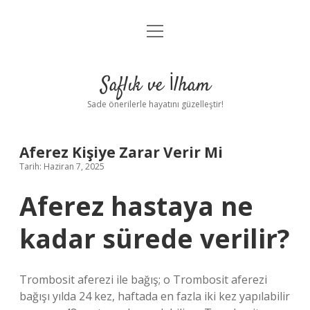
menüyü
Anasayfa
aç
Gizlilik Politikası
Saflık ve İlham
Yasal Uyarı
Sade önerilerle hayatını güzelleştir!
Hakkımızda
Aferez Kişiye Zarar Verir Mi
Tarih: Haziran 7, 2025
Aferez hastaya ne
kadar sürede verilir?
Trombosit aferezi ile bağış; o Trombosit aferezi
bağışı yılda 24 kez, haftada en fazla iki kez yapılabilir