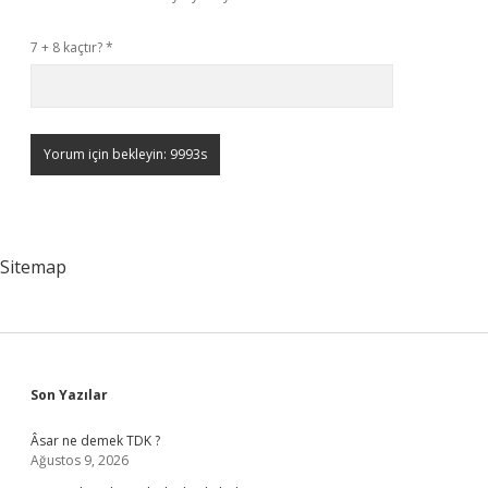
7 + 8 kaçtır?
*
Sitemap
Sidebar
Son Yazılar
Âsar ne demek TDK ?
Ağustos 9, 2026