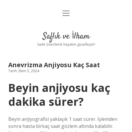
menüyü
Anasayfa
aç
Gizlilik Politikası
Saflık ve İlham
Yasal Uyarı
Sade önerilerle hayatını güzelleştir!
Hakkımızda
Anevrizma Anjiyosu Kaç Saat
Tarih: Ekim 5, 2024
Beyin anjiyosu kaç
dakika sürer?
Beyin anjiyografisi yaklaşık 1 saat sürer. İşlemden
sonra hasta birkaç saat gözlem altında kalabilir.