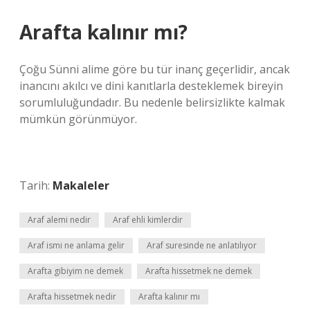
Arafta kalınır mı?
Çoğu Sünni alime göre bu tür inanç geçerlidir, ancak
inancını akılcı ve dini kanıtlarla desteklemek bireyin
sorumluluğundadır. Bu nedenle belirsizlikte kalmak
mümkün görünmüyor.
Tarih:
Makaleler
Araf alemi nedir
Araf ehli kimlerdir
Araf ismi ne anlama gelir
Araf suresinde ne anlatılıyor
Arafta gibiyim ne demek
Arafta hissetmek ne demek
Arafta hissetmek nedir
Arafta kalınır mı