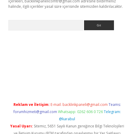
içerikleri,
backlinkpanelicomtr@gmail.com
adresine bildirmeniz
halinde, ilgili içerikler yasal süre içerisinde sitemizden kaldırılacaktır.
Arama
yz
Reklam ve İletişim:
E-mail:
backlinkpaneli@gmail.com
Teams:
forumhizmeti@gmail.com
Whatsapp: 0262 606 0 726
Telegram:
@karabul
Yasal Uyarı:
Sitemiz, 5651 Sayılı Kanun gereğince Bilgi Teknolojileri
ve İletişim Kurumu (BTK) tarafından onaylanmış bir Yer Sağlayıcı