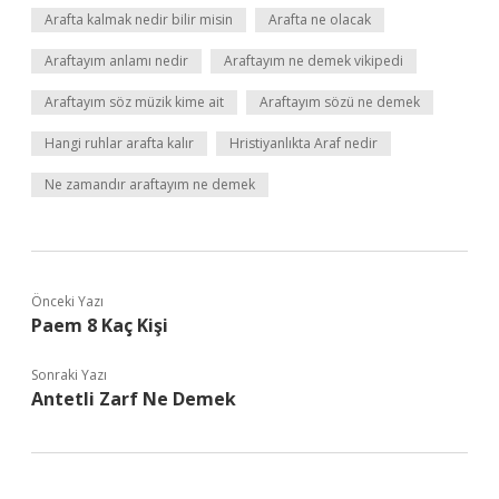
Arafta kalmak nedir bilir misin
Arafta ne olacak
Araftayım anlamı nedir
Araftayım ne demek vikipedi
Araftayım söz müzik kime ait
Araftayım sözü ne demek
Hangi ruhlar arafta kalır
Hristiyanlıkta Araf nedir
Ne zamandır araftayım ne demek
Önceki Yazı
Paem 8 Kaç Kişi
Sonraki Yazı
Antetli Zarf Ne Demek