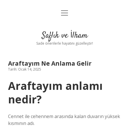
menüyü
Anasayfa
aç
Gizlilik Politikası
Saflık ve İlham
Yasal Uyarı
Sade önerilerle hayatını güzelleştir!
Hakkımızda
Araftayım Ne Anlama Gelir
Tarih: Ocak 14, 2025
Araftayım anlamı
nedir?
Cennet ile cehennem arasında kalan duvarın yüksek
kısmının adı.