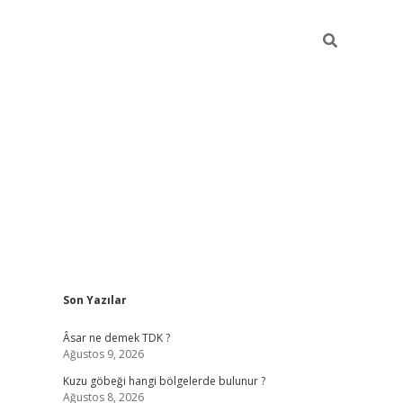
Sidebar
Son Yazılar
betexper
betexper.xyz
Âsar ne demek TDK ?
Ağustos 9, 2026
Kuzu göbeği hangi bölgelerde bulunur ?
Ağustos 8, 2026