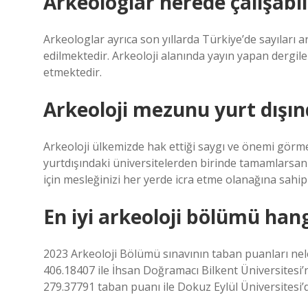
Arkeologlar nerede çalışabil
Arkeologlar ayrıca son yıllarda Türkiye’de sayıları
edilmektedir. Arkeoloji alanında yayın yapan dergi
etmektedir.
Arkeoloji mezunu yurt dışınd
Arkeoloji ülkemizde hak ettiği saygı ve önemi görmes
yurtdışındaki üniversitelerden birinde tamamlarsanız
için mesleğinizi her yerde icra etme olanağına sahi
En iyi arkeoloji bölümü han
2023 Arkeoloji Bölümü sınavının taban puanları nel
406.18407 ile İhsan Doğramacı Bilkent Üniversitesi’ne
279.37791 taban puanı ile Dokuz Eylül Üniversitesi’d