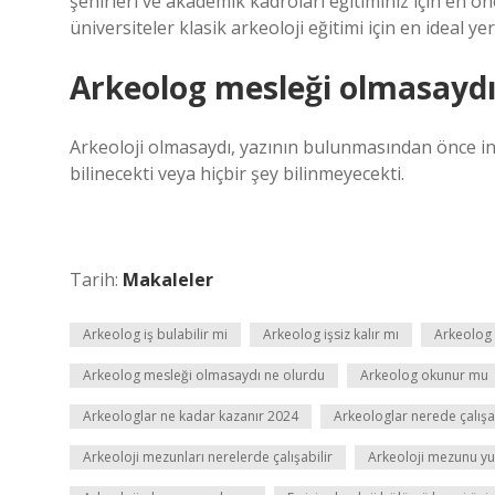
şehirleri ve akademik kadroları eğitiminiz için en 
üniversiteler klasik arkeoloji eğitimi için en ideal yer
Arkeolog mesleği olmasaydı
Arkeoloji olmasaydı, yazının bulunmasından önce ins
bilinecekti veya hiçbir şey bilinmeyecekti.
Tarih:
Makaleler
Arkeolog iş bulabilir mi
Arkeolog işsiz kalır mı
Arkeolog 
Arkeolog mesleği olmasaydı ne olurdu
Arkeolog okunur mu
Arkeologlar ne kadar kazanır 2024
Arkeologlar nerede çalışab
Arkeoloji mezunları nerelerde çalışabilir
Arkeoloji mezunu yur