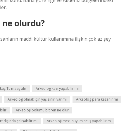
önemli konu. Bana göre Ege ve Akdeniz bölgelerindeki
ler.
 ne olurdu?
anların maddi kültür kullanımına ilişkin çok az şey
kaç TL maaş alır
Arkeolog kazı yapabilir mi
Arkeolog olmak için yaş sınırı var mı
Arkeolog para kazanır mı
ilir
Arkeoloji bölümü bitiren ne olur
t dışında çalışabilir mi
Arkeoloji mezunuyum ne iş yapabilirim