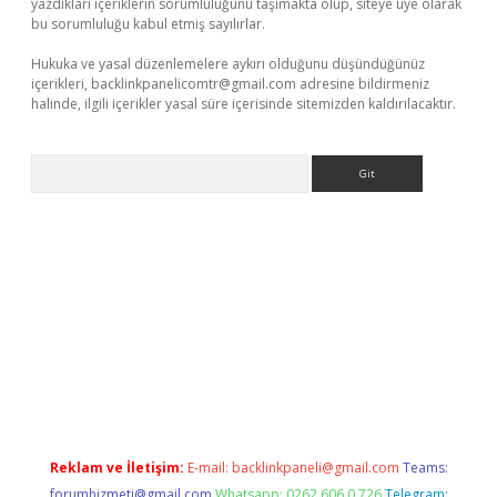
yazdıkları içeriklerin sorumluluğunu taşımakta olup, siteye üye olarak
bu sorumluluğu kabul etmiş sayılırlar.
Hukuka ve yasal düzenlemelere aykırı olduğunu düşündüğünüz
içerikleri,
backlinkpanelicomtr@gmail.com
adresine bildirmeniz
halinde, ilgili içerikler yasal süre içerisinde sitemizden kaldırılacaktır.
Arama
xyz
Reklam ve İletişim:
E-mail:
backlinkpaneli@gmail.com
Teams:
forumhizmeti@gmail.com
Whatsapp: 0262 606 0 726
Telegram: