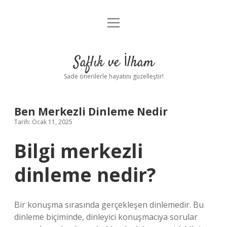
menüyü
Anasayfa
aç
Gizlilik Politikası
Saflık ve İlham
Yasal Uyarı
Sade önerilerle hayatını güzelleştir!
Hakkımızda
Ben Merkezli Dinleme Nedir
Tarih: Ocak 11, 2025
Bilgi merkezli
dinleme nedir?
Bir konuşma sırasında gerçekleşen dinlemedir. Bu
dinleme biçiminde, dinleyici konuşmacıya sorular