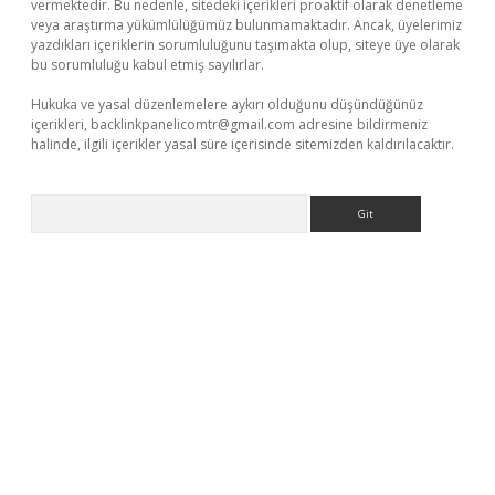
vermektedir. Bu nedenle, sitedeki içerikleri proaktif olarak denetleme
veya araştırma yükümlülüğümüz bulunmamaktadır. Ancak, üyelerimiz
yazdıkları içeriklerin sorumluluğunu taşımakta olup, siteye üye olarak
bu sorumluluğu kabul etmiş sayılırlar.
Hukuka ve yasal düzenlemelere aykırı olduğunu düşündüğünüz
içerikleri,
backlinkpanelicomtr@gmail.com
adresine bildirmeniz
halinde, ilgili içerikler yasal süre içerisinde sitemizden kaldırılacaktır.
Arama
exper
betexper.xyz