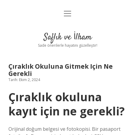
menüyü
Anasayfa
aç
Gizlilik Politikası
Saflık ve İlham
Yasal Uyarı
Sade önerilerle hayatını güzelleştir!
Hakkımızda
Çıraklık Okuluna Gitmek Için Ne
Gerekli
Tarih: Ekim 2, 2024
Çıraklık okuluna
kayıt için ne gerekli?
Orijinal doğum belgesi ve fotokopisi. Bir pasaport