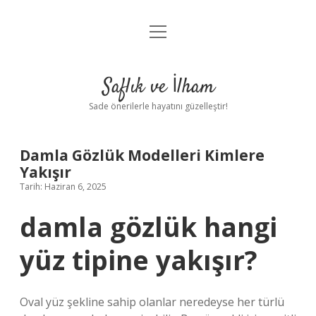
menüyü
Anasayfa
aç
Gizlilik Politikası
Saflık ve İlham
Yasal Uyarı
Sade önerilerle hayatını güzelleştir!
Hakkımızda
Damla Gözlük Modelleri Kimlere
Yakışır
Tarih: Haziran 6, 2025
damla gözlük hangi
yüz tipine yakışır?
Oval yüz şekline sahip olanlar neredeyse her türlü