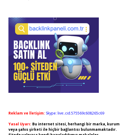
Reklam ve İletişim:
Skype: live:.cid.575569c608265c69
Yasal Uyarı:
Bu internet sitesi, herhangi bir marka, kurum
veya şahıs şirketi ile hiçbir bağlantısı bulunmamaktadır.
Sitede yalnızca kendi hazırladığımız makaleler