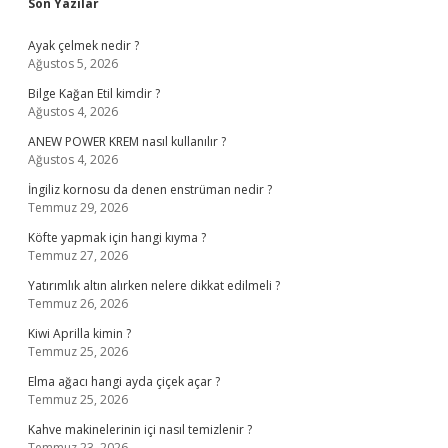
Sidebar
Son Yazılar
Ayak çelmek nedir ?
Ağustos 5, 2026
Bilge Kağan Etil kimdir ?
Ağustos 4, 2026
ANEW POWER KREM nasıl kullanılır ?
Ağustos 4, 2026
İngiliz kornosu da denen enstrüman nedir ?
Temmuz 29, 2026
Köfte yapmak için hangi kıyma ?
Temmuz 27, 2026
Yatırımlık altın alırken nelere dikkat edilmeli ?
Temmuz 26, 2026
Kiwi Aprilla kimin ?
Temmuz 25, 2026
Elma ağacı hangi ayda çiçek açar ?
Temmuz 25, 2026
Kahve makinelerinin içi nasıl temizlenir ?
Temmuz 23, 2026