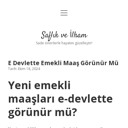
menüyü
Anasayfa
aç
Gizlilik Politikası
Saflık ve İlham
Yasal Uyarı
Sade önerilerle hayatını güzelleştir!
Hakkımızda
E Devlette Emekli Maaş Görünür Mü
Tarih: Ekim 18, 2024
Yeni emekli
maaşları e-devlette
görünür mü?