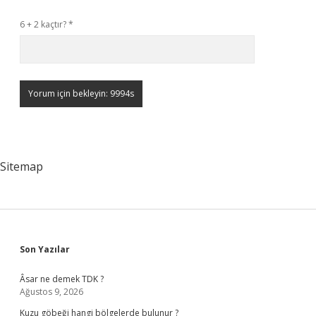
6 + 2 kaçtır?
*
Sitemap
Sidebar
Son Yazılar
Âsar ne demek TDK ?
Ağustos 9, 2026
Kuzu göbeği hangi bölgelerde bulunur ?