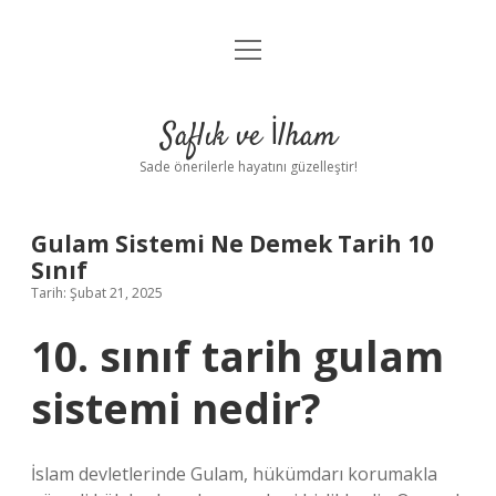
menüyü
Anasayfa
aç
Gizlilik Politikası
Saflık ve İlham
Yasal Uyarı
Sade önerilerle hayatını güzelleştir!
Hakkımızda
Gulam Sistemi Ne Demek Tarih 10
Sınıf
Tarih: Şubat 21, 2025
10. sınıf tarih gulam
sistemi nedir?
İslam devletlerinde Gulam, hükümdarı korumakla