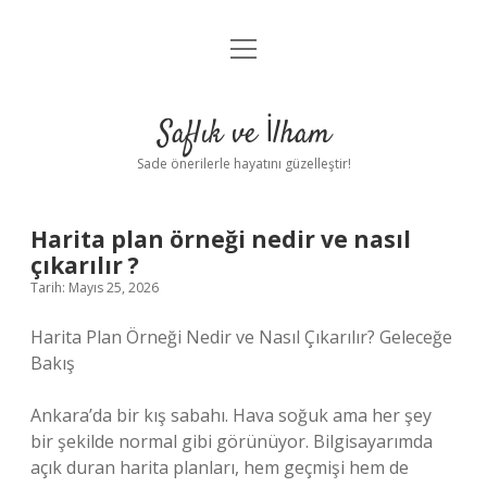
menüyü
Anasayfa
aç
Gizlilik Politikası
Saflık ve İlham
Yasal Uyarı
Sade önerilerle hayatını güzelleştir!
Hakkımızda
Harita plan örneği nedir ve nasıl
çıkarılır ?
Tarih: Mayıs 25, 2026
Harita Plan Örneği Nedir ve Nasıl Çıkarılır? Geleceğe
Bakış
Ankara’da bir kış sabahı. Hava soğuk ama her şey
bir şekilde normal gibi görünüyor. Bilgisayarımda
açık duran harita planları, hem geçmişi hem de