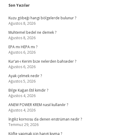
Sidebar
Son Yazılar
Kuzu göbeği hangi bölgelerde bulunur ?
Ağustos 8, 2026
Muhtemel bedel ne demek ?
Ağustos 8, 2026
EPA mı HEPA mı ?
Ağustos 6, 2026
Kur’an-ı Kerim bize nelerden bahseder ?
Ağustos 6, 2026
Ayak çelmek nedir ?
Ağustos 5, 2026
Bilge Kağan Etil kimdir ?
Ağustos 4, 2026
ANEW POWER KREM nasıl kullanılır ?
Ağustos 4, 2026
İngiliz kornosu da denen enstrüman nedir ?
Temmuz 29, 2026
Köfte yapmak için hangi kıyma ?