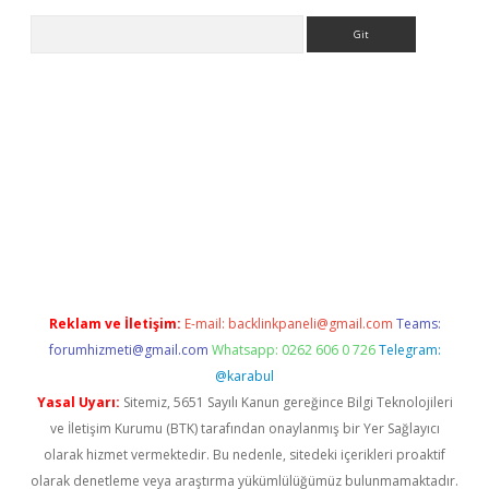
Arama
r.xyz
Reklam ve İletişim:
E-mail:
backlinkpaneli@gmail.com
Teams:
forumhizmeti@gmail.com
Whatsapp: 0262 606 0 726
Telegram:
@karabul
Yasal Uyarı:
Sitemiz, 5651 Sayılı Kanun gereğince Bilgi Teknolojileri
ve İletişim Kurumu (BTK) tarafından onaylanmış bir Yer Sağlayıcı
olarak hizmet vermektedir. Bu nedenle, sitedeki içerikleri proaktif
olarak denetleme veya araştırma yükümlülüğümüz bulunmamaktadır.