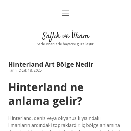
menüyü
Anasayfa
aç
Gizlilik Politikası
Saflık ve İlham
Yasal Uyarı
Sade önerilerle hayatını güzelleştir!
Hakkımızda
Hinterland Art Bölge Nedir
Tarih: Ocak 18, 2025
Hinterland ne
anlama gelir?
Hinterland, deniz veya okyanus kıyısındaki
limanların ardındaki topraklardır. İç bölge anlamına