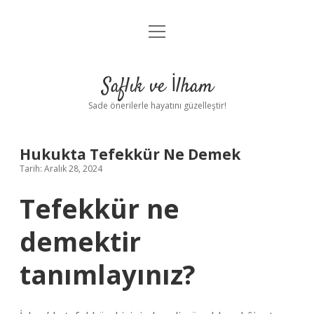
menüyü
Anasayfa
aç
Gizlilik Politikası
Saflık ve İlham
Yasal Uyarı
Sade önerilerle hayatını güzelleştir!
Hakkımızda
Hukukta Tefekkür Ne Demek
Tarih: Aralık 28, 2024
Tefekkür ne
demektir
tanımlayınız?