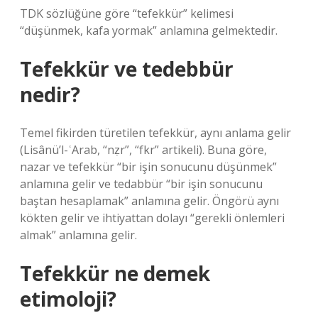
TDK sözlüğüne göre “tefekkür” kelimesi
“düşünmek, kafa yormak” anlamına gelmektedir.
Tefekkür ve tedebbür
nedir?
Temel fikirden türetilen tefekkür, aynı anlama gelir
(Lisânü’l-ʿArab, “nẓr”, “fkr” artikeli). Buna göre,
nazar ve tefekkür “bir işin sonucunu düşünmek”
anlamına gelir ve tedabbür “bir işin sonucunu
baştan hesaplamak” anlamına gelir. Öngörü aynı
kökten gelir ve ihtiyattan dolayı “gerekli önlemleri
almak” anlamına gelir.
Tefekkür ne demek
etimoloji?