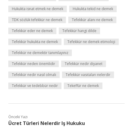
Hukukta isnat etmek ne demek
Hukukta tekid ne demek
TDK sözlük tefekkür ne demek
Tefekkür alanı ne demek
Tefekkür eder ne demek
Tefekkür hangi dilde
Tefekkür hukukta ne demek
Tefekkür ne demek etimoloji
Tefekkür ne demektir tanımlayınız
Tefekkür neden önemlidir
Tefekkür nedir diyanet
Tefekkür nedir nasıl olmalı
Tefekkür vasıtaları nelerdir
Tefekkür ve tedebbür nedir
Tekeffür ne demek
Önceki Yazı
Ücret Türleri Nelerdir Iş Hukuku