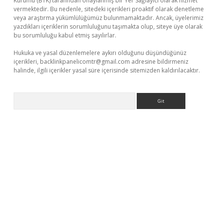
Kurumu (BTK) tarafından onaylanmış bir Yer Sağlayıcı olarak hizmet
vermektedir. Bu nedenle, sitedeki içerikleri proaktif olarak denetleme
veya araştırma yükümlülüğümüz bulunmamaktadır. Ancak, üyelerimiz
yazdıkları içeriklerin sorumluluğunu taşımakta olup, siteye üye olarak
bu sorumluluğu kabul etmiş sayılırlar.
Hukuka ve yasal düzenlemelere aykırı olduğunu düşündüğünüz
içerikleri,
backlinkpanelicomtr@gmail.com
adresine bildirmeniz
halinde, ilgili içerikler yasal süre içerisinde sitemizden kaldırılacaktır.
Arama
yz