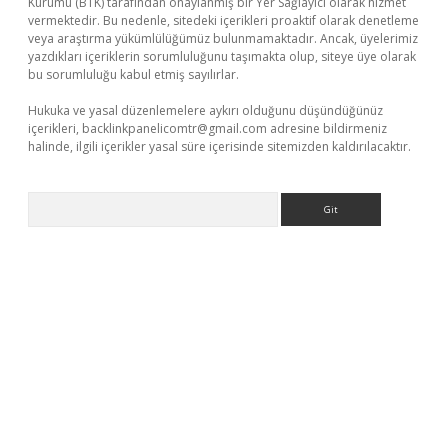
Kurumu (BTK) tarafından onaylanmış bir Yer Sağlayıcı olarak hizmet
vermektedir. Bu nedenle, sitedeki içerikleri proaktif olarak denetleme
veya araştırma yükümlülüğümüz bulunmamaktadır. Ancak, üyelerimiz
yazdıkları içeriklerin sorumluluğunu taşımakta olup, siteye üye olarak
bu sorumluluğu kabul etmiş sayılırlar.
Hukuka ve yasal düzenlemelere aykırı olduğunu düşündüğünüz
içerikleri,
backlinkpanelicomtr@gmail.com
adresine bildirmeniz
halinde, ilgili içerikler yasal süre içerisinde sitemizden kaldırılacaktır.
Arama
z