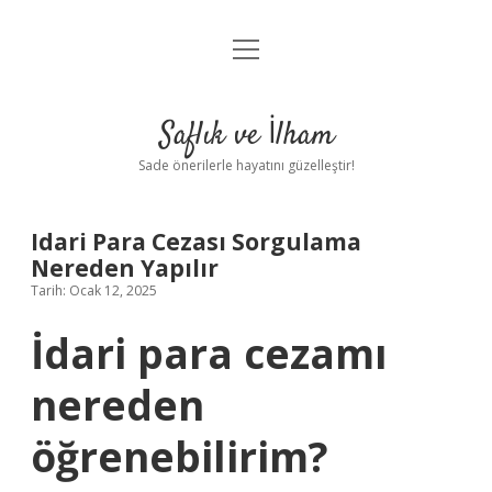
menüyü
Anasayfa
aç
Gizlilik Politikası
Saflık ve İlham
Yasal Uyarı
Sade önerilerle hayatını güzelleştir!
Hakkımızda
Idari Para Cezası Sorgulama
Nereden Yapılır
Tarih: Ocak 12, 2025
İdari para cezamı
nereden
öğrenebilirim?