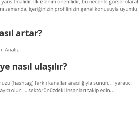
 yansıtmalıdır. İlk izlenim önemlidir, bu nedenle görsel olara
Aynı zamanda, içeriğinizin profilinizin genel konusuyla uyumlu
sıl artar?
r: Analiz
e nasıl ulaşılır?
zu (hashtag) farklı kanallar aracılığıyla sunun. … yaratıcı
layıcı olun. … sektörünüzdeki insanları takip edin. …