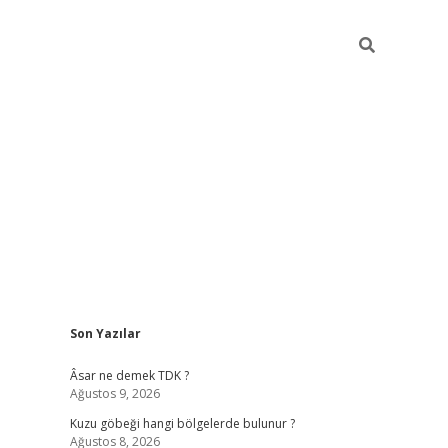
Sidebar
Son Yazılar
betexper
betexper.xyz
Âsar ne demek TDK ?
Ağustos 9, 2026
Kuzu göbeği hangi bölgelerde bulunur ?
Ağustos 8, 2026