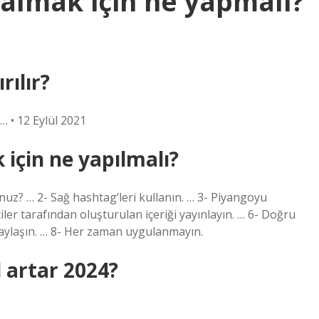
 almak için ne yapmalı?
rılır?
… • 12 Eylül 2021
için ne yapılmalı?
unuz? … 2- Sağ hashtag’leri kullanın. … 3- Piyangoyu
iler tarafından oluşturulan içeriği yayınlayın. … 6- Doğru
paylaşın. … 8- Her zaman uygulanmayın.
 artar 2024?