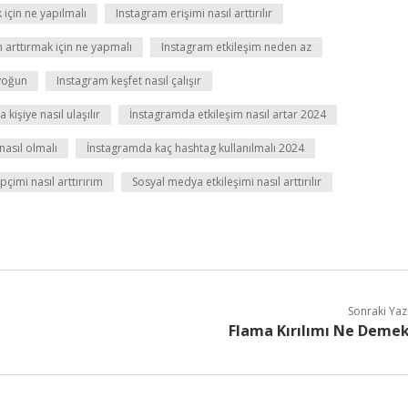
için ne yapılmalı
Instagram erişimi nasıl arttırılır
 arttırmak için ne yapmalı
Instagram etkileşim neden az
yoğun
Instagram keşfet nasıl çalışır
kişiye nasıl ulaşılır
İnstagramda etkileşim nasıl artar 2024
nasıl olmalı
İnstagramda kaç hashtag kullanılmalı 2024
çimi nasıl arttırırım
Sosyal medya etkileşimi nasıl arttırılır
Sonraki Yaz
Flama Kırılımı Ne Deme