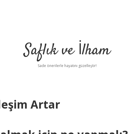
Saflık ve İlham
Sade önerilerle hayatını güzelleştir!
leşim Artar