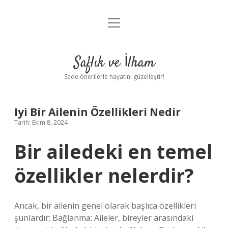
menüyü
Anasayfa
aç
Gizlilik Politikası
Saflık ve İlham
Yasal Uyarı
Sade önerilerle hayatını güzelleştir!
Hakkımızda
Iyi Bir Ailenin Özellikleri Nedir
Tarih: Ekim 8, 2024
Bir ailedeki en temel
özellikler nelerdir?
Ancak, bir ailenin genel olarak başlıca özellikleri
şunlardır: Bağlanma: Aileler, bireyler arasındaki