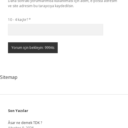
Daha sonraki yorumlarımda kullanılması için adım, e-posta adresim
ve site adresim bu tarayıcıya kaydedilsin.
10 - 4 kaçtır?
*
Sitemap
Sidebar
Son Yazılar
Âsar ne demek TDK ?
Ağustos 9, 2026