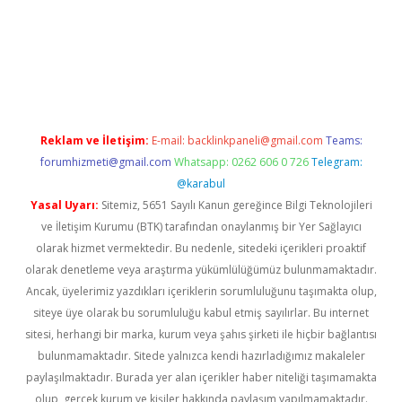
yz
Reklam ve İletişim:
E-mail:
backlinkpaneli@gmail.com
Teams:
forumhizmeti@gmail.com
Whatsapp: 0262 606 0 726
Telegram:
@karabul
Yasal Uyarı:
Sitemiz, 5651 Sayılı Kanun gereğince Bilgi Teknolojileri
ve İletişim Kurumu (BTK) tarafından onaylanmış bir Yer Sağlayıcı
olarak hizmet vermektedir. Bu nedenle, sitedeki içerikleri proaktif
olarak denetleme veya araştırma yükümlülüğümüz bulunmamaktadır.
Ancak, üyelerimiz yazdıkları içeriklerin sorumluluğunu taşımakta olup,
siteye üye olarak bu sorumluluğu kabul etmiş sayılırlar. Bu internet
sitesi, herhangi bir marka, kurum veya şahıs şirketi ile hiçbir bağlantısı
bulunmamaktadır. Sitede yalnızca kendi hazırladığımız makaleler
paylaşılmaktadır. Burada yer alan içerikler haber niteliği taşımamakta
olup, gerçek kurum ve kişiler hakkında paylaşım yapılmamaktadır.