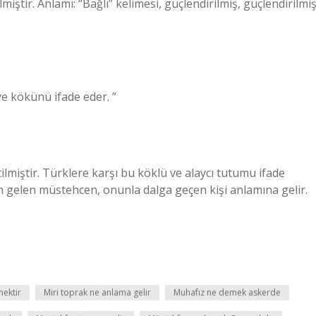
e kökünü ifade eder. ”
lmiştir. Türklere karşı bu köklü ve alaycı tutumu ifade
en gelen müstehcen, onunla dalga geçen kişi anlamına gelir.
ektir
Miri toprak ne anlama gelir
Muhafız ne demek askerde