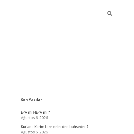
Sidebar
Son Yazılar
betexper
betexper.xyz
EPA mı HEPA mı ?
Ağustos 6, 2026
Kur’an-ı Kerim bize nelerden bahseder ?
Ağustos 6, 2026