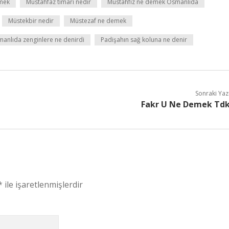
mek
Mustahfaz tımarı nedir
Müstahfız ne demek Osmanlıda
Müstekbir nedir
Müstezaf ne demek
anlıda zenginlere ne denirdi
Padişahın sağ koluna ne denir
Sonraki Yaz
Fakr U Ne Demek Td
*
ile işaretlenmişlerdir