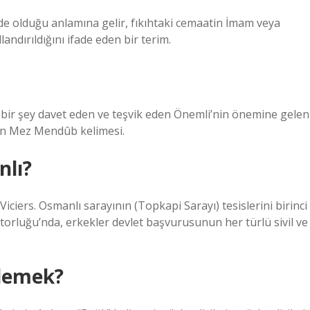
de olduğu anlamına gelir, fıkıhtaki cemaatin İmam veya
andırıldığını ifade eden bir terim.
i bir şey davet eden ve teşvik eden Önemli’nin önemine gelen
an Mez Mendûb kelimesi.
lı?
Viciers. Osmanlı sarayının (Topkapi Sarayı) tesislerini birinci
atorluğu’nda, erkekler devlet başvurusunun her türlü sivil ve
demek?