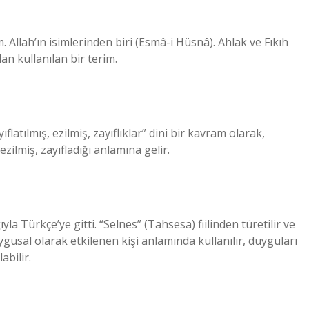
. Allah’ın isimlerinden biri (Esmâ-i Hüsnâ). Ahlak ve Fıkıh
n kullanılan bir terim.
flatılmış, ezilmiş, zayıflıklar” dini bir kavram olarak,
ezilmiş, zayıfladığı anlamına gelir.
la Türkçe’ye gitti. “Selnes” (Tahsesa) fiilinden türetilir ve
ygusal olarak etkilenen kişi anlamında kullanılır, duyguları
abilir.