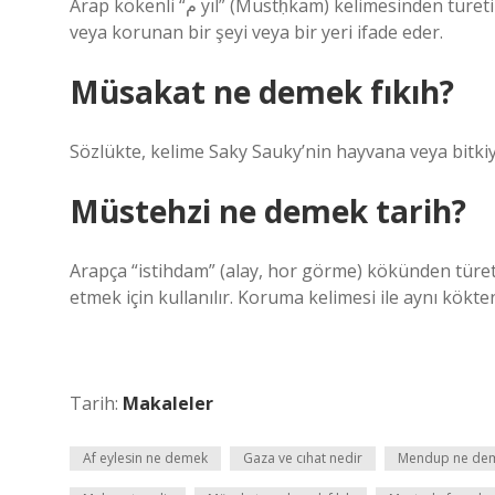
Arap kökenli “م yıl” (Mustḥkam) kelimesinden türetilmiştir. Anlamı: “Bağlı” kelimesi, güçlendirilmiş, güçlendirilmiş
veya korunan bir şeyi veya bir yeri ifade eder.
Müsakat ne demek fıkıh?
Sözlükte, kelime Saky Sauky’nin hayvana veya bitkiy
Müstehzi ne demek tarih?
Arapça “istihdam” (alay, hor görme) kökünden türeti
etmek için kullanılır. Koruma kelimesi ile aynı kökt
Tarih:
Makaleler
Af eylesin ne demek
Gaza ve cıhat nedir
Mendup ne dem