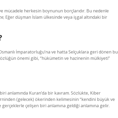
ş ve mücadele herkesin boynunun borçlarıdır. Bu nedenle
 Eğer düşman İslam ülkesinde veya işgal altındaki bir
?
r. Osmanlı İmparatorluğu’na ve hatta Selçuklara geri dönen bu
 sözlüğün önemi gibi, “hükümetin ve hazinenin mülkiyeti”
iri anlamında Kuran’da bir kavram. Sözlükte, Kiber
rninden (gelecek) ökerinden kelimesinin “kendini büyük ve
gerçeklerle çelişen biri anlamına geldiği anlamına gelir.