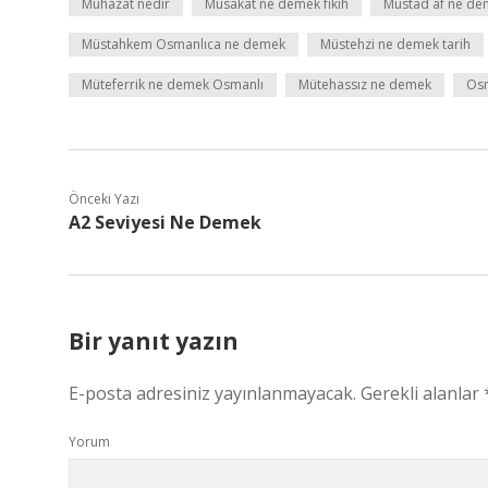
Muhazat nedir
Müsakat ne demek fıkıh
Mustad af ne de
Müstahkem Osmanlıca ne demek
Müstehzi ne demek tarih
Müteferrik ne demek Osmanlı
Mütehassız ne demek
Osm
Önceki Yazı
A2 Seviyesi Ne Demek
Bir yanıt yazın
E-posta adresiniz yayınlanmayacak.
Gerekli alanlar
Yorum