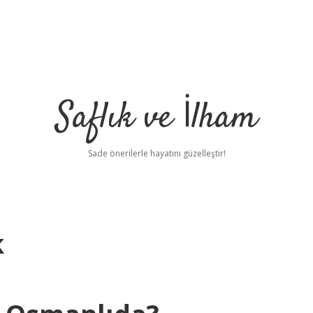
Saflık ve İlham
Sade önerilerle hayatını güzelleştir!
k