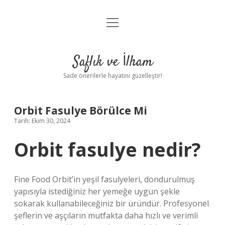
menüyü
Anasayfa
aç
Gizlilik Politikası
Saflık ve İlham
Yasal Uyarı
Sade önerilerle hayatını güzelleştir!
Hakkımızda
Orbit Fasulye Börülce Mi
Tarih: Ekim 30, 2024
Orbit fasulye nedir?
Fine Food Orbit’in yeşil fasulyeleri, dondurulmuş
yapısıyla istediğiniz her yemeğe uygun şekle
sokarak kullanabileceğiniz bir üründür. Profesyonel
şeflerin ve aşçıların mutfakta daha hızlı ve verimli