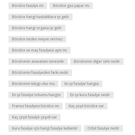
Börülce fasulye mi
Börülce gaz yapar mı
Börülce hangi hastalıklara iyi gelir
Börülce hangi organa iyi gelir
Börülce neden meyve vermez
Börülce ve maş fasulyesi aynı mı
Börülcenin anavatanı neresidir
Börülcenin diğer ismi nedir
Börülcenin fasulyeden farkı nedir
Börülcenin kılçığı olur mu
En iyi fasulye hangisi
En iyi fasulye tohumu hangisi
En iyi kuru fasulye nedir
Fransız fasulyesi börülce mi
Kaç çeşit börülce var
Kaç çeşit fasulye çeşidi var
Kuru fasulye için hangi fasulye kullanılır
Orbit fasulye nedir