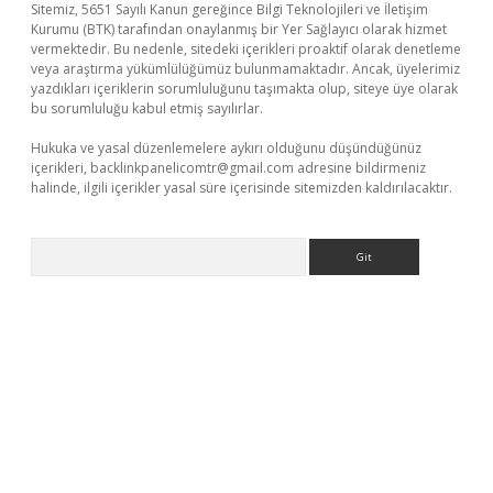
Sitemiz, 5651 Sayılı Kanun gereğince Bilgi Teknolojileri ve İletişim
Kurumu (BTK) tarafından onaylanmış bir Yer Sağlayıcı olarak hizmet
vermektedir. Bu nedenle, sitedeki içerikleri proaktif olarak denetleme
veya araştırma yükümlülüğümüz bulunmamaktadır. Ancak, üyelerimiz
yazdıkları içeriklerin sorumluluğunu taşımakta olup, siteye üye olarak
bu sorumluluğu kabul etmiş sayılırlar.
Hukuka ve yasal düzenlemelere aykırı olduğunu düşündüğünüz
içerikleri,
backlinkpanelicomtr@gmail.com
adresine bildirmeniz
halinde, ilgili içerikler yasal süre içerisinde sitemizden kaldırılacaktır.
Arama
betexper
betexper.xyz