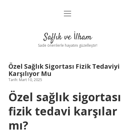
menüyü
Anasayfa
aç
Gizlilik Politikası
Saflık ve İlham
Yasal Uyarı
Sade önerilerle hayatını güzelleştir!
Hakkımızda
Özel Sağlık Sigortası Fizik Tedaviyi
Karşılıyor Mu
Tarih: Mart 10, 2025
Özel sağlık sigortası
fizik tedavi karşılar
mı?