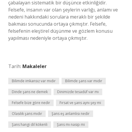
çabalayan sistematik bir düşünce etkinliğidir.
Felsefe, insanın var olan şeylerin varlığı, anlamı ve
nedeni hakkındaki sorulara meraklı bir şekilde
bakması sonucunda ortaya çıkmıştır. Felsefe,
felsefenin eleştirel düşünme ve gözlem konusu
yapılması nedeniyle ortaya çıkmıştır.
Tarih:
Makaleler
Bilimde imkansız var mıdır
Bilimde şans var mıdır
Dinde şans ne demek
Dinimizde tesadüf var mı
Felsefe bize göre nedir
Fırsat ve şans aynı şey mi
Olasılık şans mıdır
Şans eş anlamlısı nedir
Şans hangi dil kökenli
Şans mı nasip mi