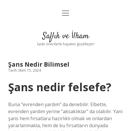
menüyü
Anasayfa
aç
Gizlilik Politikası
Saflık ve İlham
Yasal Uyarı
Sade önerilerle hayatını güzelleştir!
Hakkımızda
Şans Nedir Bilimsel
Tarih: Ekim 15, 2024
Şans nedir felsefe?
Buna “evrenden yardım” da denebilir. Elbette,
evrenden yardım yerine “aksaklıklar” da olabilir. Yani
şans hem fırsatlara hazırlıklı olmak ve onlardan
yararlanmakla, hem de bu fırsatların dünyada