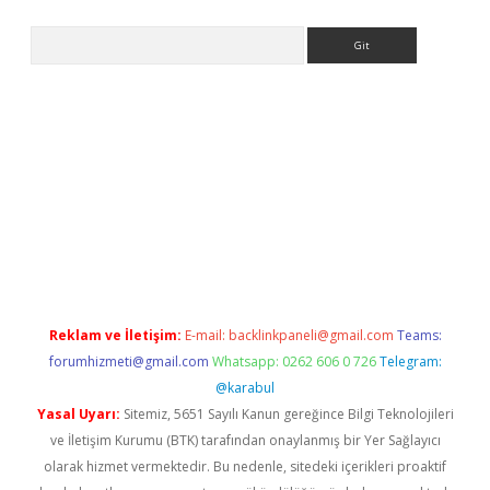
Arama
.xyz
Reklam ve İletişim:
E-mail:
backlinkpaneli@gmail.com
Teams:
forumhizmeti@gmail.com
Whatsapp: 0262 606 0 726
Telegram:
@karabul
Yasal Uyarı:
Sitemiz, 5651 Sayılı Kanun gereğince Bilgi Teknolojileri
ve İletişim Kurumu (BTK) tarafından onaylanmış bir Yer Sağlayıcı
olarak hizmet vermektedir. Bu nedenle, sitedeki içerikleri proaktif