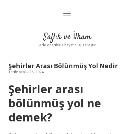
menüyü
Anasayfa
aç
Gizlilik Politikası
Saflık ve İlham
Yasal Uyarı
Sade önerilerle hayatını güzelleştir!
Hakkımızda
Şehirler Arası Bölünmüş Yol Nedir
Tarih: Aralık 26, 2024
Şehirler arası
bölünmüş yol ne
demek?