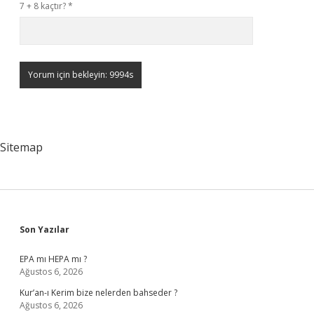
7 + 8 kaçtır?
*
Sitemap
Sidebar
Son Yazılar
EPA mı HEPA mı ?
Ağustos 6, 2026
Kur’an-ı Kerim bize nelerden bahseder ?
Ağustos 6, 2026