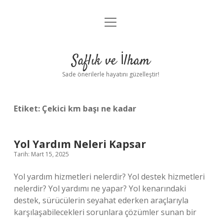
menüyü
Anasayfa
aç
Gizlilik Politikası
Saflık ve İlham
Yasal Uyarı
Sade önerilerle hayatını güzelleştir!
Hakkımızda
Etiket:
Çekici km başı ne kadar
Yol Yardım Neleri Kapsar
Tarih: Mart 15, 2025
Yol yardım hizmetleri nelerdir? Yol destek hizmetleri
nelerdir? Yol yardımı ne yapar? Yol kenarındaki
destek, sürücülerin seyahat ederken araçlarıyla
karşılaşabilecekleri sorunlara çözümler sunan bir