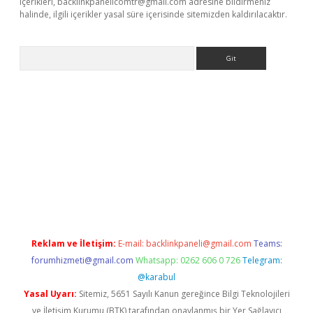
içerikleri,
backlinkpanelicomtr@gmail.com
adresine bildirmeniz
halinde, ilgili içerikler yasal süre içerisinde sitemizden kaldırılacaktır.
Arama
er
betexper.xyz
Reklam ve İletişim:
E-mail:
backlinkpaneli@gmail.com
Teams:
forumhizmeti@gmail.com
Whatsapp: 0262 606 0 726
Telegram:
@karabul
Yasal Uyarı:
Sitemiz, 5651 Sayılı Kanun gereğince Bilgi Teknolojileri
ve İletişim Kurumu (BTK) tarafından onaylanmış bir Yer Sağlayıcı