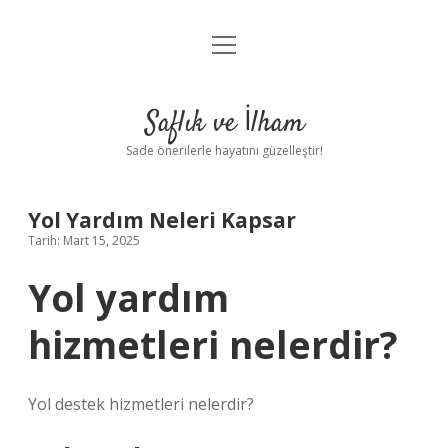
menüyü
Anasayfa
aç
Gizlilik Politikası
Saflık ve İlham
Yasal Uyarı
Sade önerilerle hayatını güzelleştir!
Hakkımızda
Yol Yardım Neleri Kapsar
Tarih: Mart 15, 2025
Yol yardım
hizmetleri nelerdir?
Yol destek hizmetleri nelerdir?