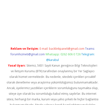
yz
Reklam ve İletişim:
E-mail:
backlinkpaneli@gmail.com
Teams:
forumhizmeti@gmail.com
Whatsapp: 0262 606 0 726
Telegram:
@karabul
Yasal Uyarı:
Sitemiz, 5651 Sayılı Kanun gereğince Bilgi Teknolojileri
ve İletişim Kurumu (BTK) tarafından onaylanmış bir Yer Sağlayıcı
olarak hizmet vermektedir. Bu nedenle, sitedeki içerikleri proaktif
olarak denetleme veya araştırma yükümlülüğümüz bulunmamaktadır.
Ancak, üyelerimiz yazdıkları içeriklerin sorumluluğunu taşımakta olup,
siteye üye olarak bu sorumluluğu kabul etmiş sayılırlar. Bu internet
sitesi, herhangi bir marka, kurum veya şahıs şirketi ile hiçbir bağlantısı
bulunmamaktadır. Sitede yalnızca kendi hazırladığımız makaleler