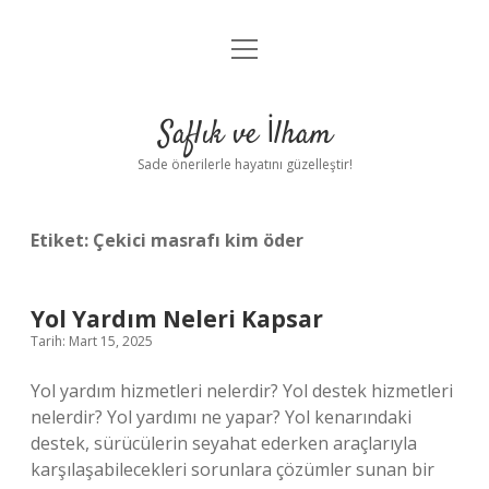
menüyü
Anasayfa
aç
Gizlilik Politikası
Saflık ve İlham
Yasal Uyarı
Sade önerilerle hayatını güzelleştir!
Hakkımızda
Etiket:
Çekici masrafı kim öder
Yol Yardım Neleri Kapsar
Tarih: Mart 15, 2025
Yol yardım hizmetleri nelerdir? Yol destek hizmetleri
nelerdir? Yol yardımı ne yapar? Yol kenarındaki
destek, sürücülerin seyahat ederken araçlarıyla
karşılaşabilecekleri sorunlara çözümler sunan bir