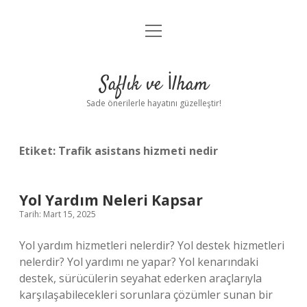
menüyü
Anasayfa
aç
Gizlilik Politikası
Saflık ve İlham
Yasal Uyarı
Sade önerilerle hayatını güzelleştir!
Hakkımızda
Etiket:
Trafik asistans hizmeti nedir
Yol Yardım Neleri Kapsar
Tarih: Mart 15, 2025
Yol yardım hizmetleri nelerdir? Yol destek hizmetleri
nelerdir? Yol yardımı ne yapar? Yol kenarındaki
destek, sürücülerin seyahat ederken araçlarıyla
karşılaşabilecekleri sorunlara çözümler sunan bir