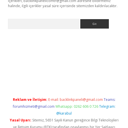
içerikleri,
backlinkpanelicomtr@gmail.com
adresine bildirmeniz
halinde, ilgili içerikler yasal süre içerisinde sitemizden kaldırılacaktır.
Arama
exper.xyz
Reklam ve İletişim:
E-mail:
backlinkpaneli@gmail.com
Teams:
forumhizmeti@gmail.com
Whatsapp: 0262 606 0 726
Telegram:
@karabul
Yasal Uyarı:
Sitemiz, 5651 Sayılı Kanun gereğince Bilgi Teknolojileri
ve İletişim Kurumu (BTK) tarafından onaylanmış bir Yer Sağlayıcı