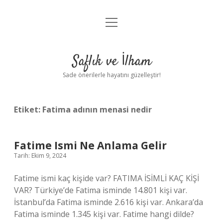
menüyü
Anasayfa
aç
Gizlilik Politikası
Saflık ve İlham
Yasal Uyarı
Sade önerilerle hayatını güzelleştir!
Hakkımızda
Etiket:
Fatima adının menasi nedir
Fatime Ismi Ne Anlama Gelir
Tarih: Ekim 9, 2024
Fatime ismi kaç kişide var? FATIMA İSİMLİ KAÇ KİŞİ
VAR? Türkiye’de Fatima isminde 14.801 kişi var.
İstanbul’da Fatima isminde 2.616 kişi var. Ankara’da
Fatima isminde 1.345 kişi var. Fatime hangi dilde?