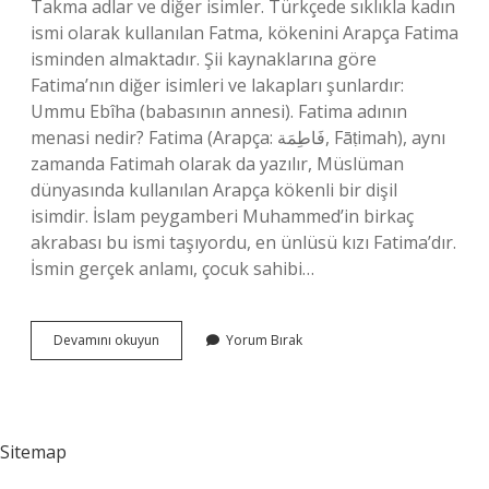
Takma adlar ve diğer isimler. Türkçede sıklıkla kadın
ismi olarak kullanılan Fatma, kökenini Arapça Fatima
isminden almaktadır. Şii kaynaklarına göre
Fatima’nın diğer isimleri ve lakapları şunlardır:
Ummu Ebîha (babasının annesi). Fatima adının
menasi nedir? Fatima (Arapça: فَاطِمَة‎, Fāṭimah), aynı
zamanda Fatimah olarak da yazılır, Müslüman
dünyasında kullanılan Arapça kökenli bir dişil
isimdir. İslam peygamberi Muhammed’in birkaç
akrabası bu ismi taşıyordu, en ünlüsü kızı Fatima’dır.
İsmin gerçek anlamı, çocuk sahibi…
Fatime
Devamını okuyun
Yorum Bırak
Ismi
Ne
Anlama
Gelir
Sitemap