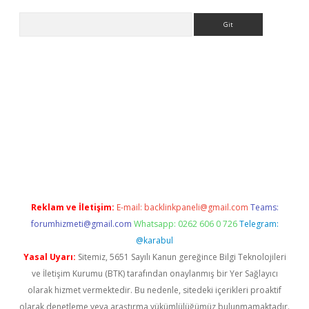
Arama
r
betexper.xyz
Reklam ve İletişim:
E-mail:
backlinkpaneli@gmail.com
Teams:
forumhizmeti@gmail.com
Whatsapp: 0262 606 0 726
Telegram:
@karabul
Yasal Uyarı:
Sitemiz, 5651 Sayılı Kanun gereğince Bilgi Teknolojileri
ve İletişim Kurumu (BTK) tarafından onaylanmış bir Yer Sağlayıcı
olarak hizmet vermektedir. Bu nedenle, sitedeki içerikleri proaktif
olarak denetleme veya araştırma yükümlülüğümüz bulunmamaktadır.