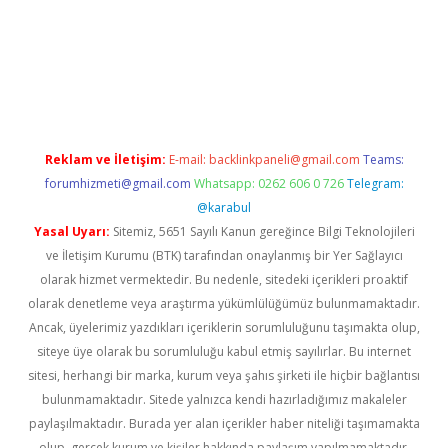
xyz
Reklam ve İletişim:
E-mail:
backlinkpaneli@gmail.com
Teams:
forumhizmeti@gmail.com
Whatsapp: 0262 606 0 726
Telegram:
@karabul
Yasal Uyarı:
Sitemiz, 5651 Sayılı Kanun gereğince Bilgi Teknolojileri
ve İletişim Kurumu (BTK) tarafından onaylanmış bir Yer Sağlayıcı
olarak hizmet vermektedir. Bu nedenle, sitedeki içerikleri proaktif
olarak denetleme veya araştırma yükümlülüğümüz bulunmamaktadır.
Ancak, üyelerimiz yazdıkları içeriklerin sorumluluğunu taşımakta olup,
siteye üye olarak bu sorumluluğu kabul etmiş sayılırlar. Bu internet
sitesi, herhangi bir marka, kurum veya şahıs şirketi ile hiçbir bağlantısı
bulunmamaktadır. Sitede yalnızca kendi hazırladığımız makaleler
paylaşılmaktadır. Burada yer alan içerikler haber niteliği taşımamakta
olup, gerçek kurum ve kişiler hakkında paylaşım yapılmamaktadır.