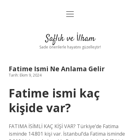
menüyü
Anasayfa
aç
Gizlilik Politikası
Saflık ve İlham
Yasal Uyarı
Sade önerilerle hayatını güzelleştir!
Hakkımızda
Fatime Ismi Ne Anlama Gelir
Tarih: Ekim 9, 2024
Fatime ismi kaç
kişide var?
FATIMA İSİMLİ KAÇ KİŞİ VAR? Türkiye’de Fatima
isminde 14.801 kişi var. İstanbul’da Fatima isminde