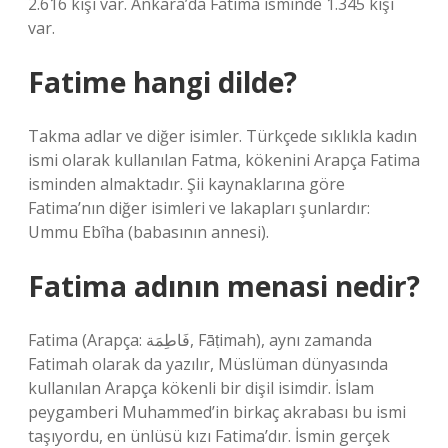
2.616 kişi var. Ankara’da Fatima isminde 1.345 kişi
var.
Fatime hangi dilde?
Takma adlar ve diğer isimler. Türkçede sıklıkla kadın
ismi olarak kullanılan Fatma, kökenini Arapça Fatima
isminden almaktadır. Şii kaynaklarına göre
Fatima’nın diğer isimleri ve lakapları şunlardır:
Ummu Ebîha (babasının annesi).
Fatima adının menasi nedir?
Fatima (Arapça: فَاطِمَة‎, Fāṭimah), aynı zamanda
Fatimah olarak da yazılır, Müslüman dünyasında
kullanılan Arapça kökenli bir dişil isimdir. İslam
peygamberi Muhammed’in birkaç akrabası bu ismi
taşıyordu, en ünlüsü kızı Fatima’dır. İsmin gerçek