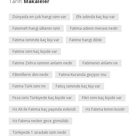
Tarih:
Makaleler
Dünyada en çok hangi isim var
Efe adında kaç kişi var
Fatemeh hangi ülkenin ismi
Fatima adının menasi nedir
Fatima isminde kaç kişi var
Fatime hangi dilde
Fatime ismi kaç kişide var
Fatime Zehra isminin anlamı nedir
Fatimenin anlamı ne
Fâtımîlerin dini nedir
Fatma Kuranda geçiyor mu
Fatma Türk ismi mi
Fatoş isminde kaç kişi var
Feza ismi Türkiyede kaç kişide var
Fikri ismi kaç kişide var
Hz Ali ile Fatıma kaç yaşında evlendi
Hz Fatıma kimin kızıdır
Hz Fatıma neden gece gömüldü
Türkiyede 1 sıradaki isim nedir