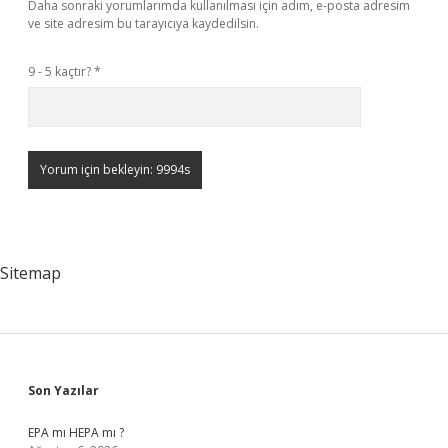
Daha sonraki yorumlarımda kullanılması için adım, e-posta adresim
ve site adresim bu tarayıcıya kaydedilsin.
9 - 5 kaçtır?
*
Sitemap
Sidebar
Son Yazılar
EPA mı HEPA mı ?