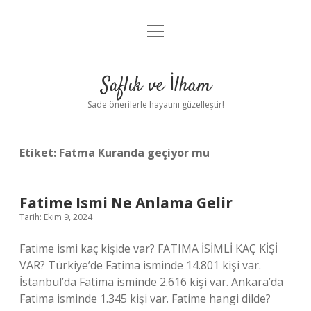
menüyü
Anasayfa
aç
Gizlilik Politikası
Saflık ve İlham
Yasal Uyarı
Sade önerilerle hayatını güzelleştir!
Hakkımızda
Etiket:
Fatma Kuranda geçiyor mu
Fatime Ismi Ne Anlama Gelir
Tarih: Ekim 9, 2024
Fatime ismi kaç kişide var? FATIMA İSİMLİ KAÇ KİŞİ
VAR? Türkiye’de Fatima isminde 14.801 kişi var.
İstanbul’da Fatima isminde 2.616 kişi var. Ankara’da
Fatima isminde 1.345 kişi var. Fatime hangi dilde?