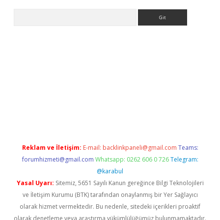
Arama
r
betexper.xyz
Reklam ve İletişim:
E-mail:
backlinkpaneli@gmail.com
Teams:
forumhizmeti@gmail.com
Whatsapp: 0262 606 0 726
Telegram:
@karabul
Yasal Uyarı:
Sitemiz, 5651 Sayılı Kanun gereğince Bilgi Teknolojileri
ve İletişim Kurumu (BTK) tarafından onaylanmış bir Yer Sağlayıcı
olarak hizmet vermektedir. Bu nedenle, sitedeki içerikleri proaktif
olarak denetleme veya araştırma yükümlülüğümüz bulunmamaktadır.