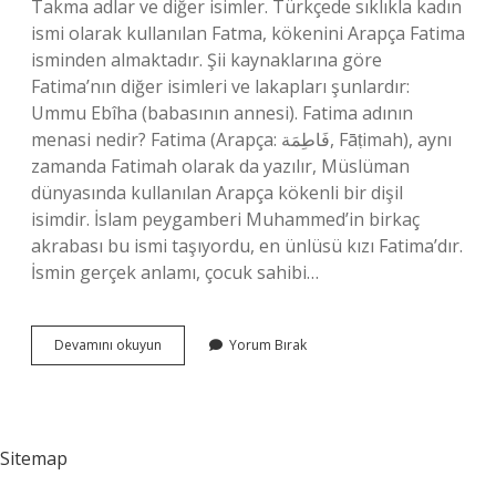
Takma adlar ve diğer isimler. Türkçede sıklıkla kadın
ismi olarak kullanılan Fatma, kökenini Arapça Fatima
isminden almaktadır. Şii kaynaklarına göre
Fatima’nın diğer isimleri ve lakapları şunlardır:
Ummu Ebîha (babasının annesi). Fatima adının
menasi nedir? Fatima (Arapça: فَاطِمَة‎, Fāṭimah), aynı
zamanda Fatimah olarak da yazılır, Müslüman
dünyasında kullanılan Arapça kökenli bir dişil
isimdir. İslam peygamberi Muhammed’in birkaç
akrabası bu ismi taşıyordu, en ünlüsü kızı Fatima’dır.
İsmin gerçek anlamı, çocuk sahibi…
Fatime
Devamını okuyun
Yorum Bırak
Ismi
Ne
Anlama
Gelir
Sitemap