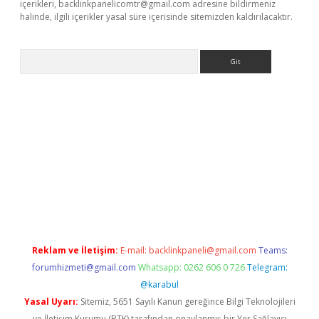
içerikleri,
backlinkpanelicomtr@gmail.com
adresine bildirmeniz
halinde, ilgili içerikler yasal süre içerisinde sitemizden kaldırılacaktır.
Arama
z
Reklam ve İletişim:
E-mail:
backlinkpaneli@gmail.com
Teams:
forumhizmeti@gmail.com
Whatsapp: 0262 606 0 726
Telegram:
@karabul
Yasal Uyarı:
Sitemiz, 5651 Sayılı Kanun gereğince Bilgi Teknolojileri
ve İletişim Kurumu (BTK) tarafından onaylanmış bir Yer Sağlayıcı