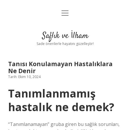
menüyü
Anasayfa
aç
Gizlilik Politikası
Saflık ve İlham
Yasal Uyarı
Sade önerilerle hayatını güzelleştir!
Hakkımızda
Tanısı Konulamayan Hastalıklara
Ne Denir
Tarih: Ekim 10, 2024
Tanımlanmamış
hastalık ne demek?
“Tanımlanamayan” gruba giren bu sağlık sorunları,