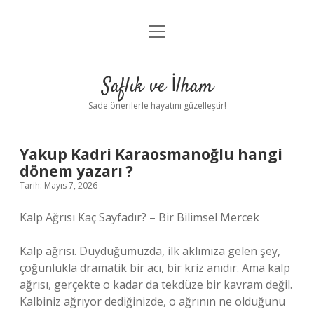
menüyü
Anasayfa
aç
Gizlilik Politikası
Saflık ve İlham
Yasal Uyarı
Sade önerilerle hayatını güzelleştir!
Hakkımızda
Yakup Kadri Karaosmanoğlu hangi
dönem yazarı ?
Tarih: Mayıs 7, 2026
Kalp Ağrısı Kaç Sayfadır? – Bir Bilimsel Mercek
Kalp ağrısı. Duyduğumuzda, ilk aklımıza gelen şey,
çoğunlukla dramatik bir acı, bir kriz anıdır. Ama kalp
ağrısı, gerçekte o kadar da tekdüze bir kavram değil.
Kalbiniz ağrıyor dediğinizde, o ağrının ne olduğunu