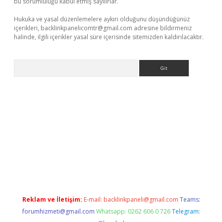
bu sorumluluğu kabul etmiş sayılırlar.
Hukuka ve yasal düzenlemelere aykırı olduğunu düşündüğünüz
içerikleri,
backlinkpanelicomtr@gmail.com
adresine bildirmeniz
halinde, ilgili içerikler yasal süre içerisinde sitemizden kaldırılacaktır.
Arama
r.xyz
Reklam ve İletişim:
E-mail:
backlinkpaneli@gmail.com
Teams:
forumhizmeti@gmail.com
Whatsapp: 0262 606 0 726
Telegram: