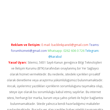
.xyz
Reklam ve İletişim:
E-mail:
backlinkpaneli@gmail.com
Teams:
forumhizmeti@gmail.com
Whatsapp: 0262 606 0 726
Telegram:
@karabul
Yasal Uyarı:
Sitemiz, 5651 Sayılı Kanun gereğince Bilgi Teknolojileri
ve İletişim Kurumu (BTK) tarafından onaylanmış bir Yer Sağlayıcı
olarak hizmet vermektedir. Bu nedenle, sitedeki içerikleri proaktif
olarak denetleme veya araştırma yükümlülüğümüz bulunmamaktadır.
Ancak, üyelerimiz yazdıkları içeriklerin sorumluluğunu taşımakta olup,
siteye üye olarak bu sorumluluğu kabul etmiş sayılırlar. Bu internet
sitesi, herhangi bir marka, kurum veya şahıs şirketi ile hiçbir bağlantısı
bulunmamaktadır. Sitede yalnızca kendi hazırladığımız makaleler
paylaşılmaktadır. Burada yer alan içerikler haber niteliği taşımamakta