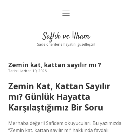
menüyü
Anasayfa
aç
Gizlilik Politikası
Saflık ve İlham
Yasal Uyarı
Sade önerilerle hayatını güzelleştir!
Hakkımızda
Zemin kat, kattan sayılır mı ?
Tarih: Haziran 10, 2026
Zemin Kat, Kattan Sayılır
mı? Günlük Hayatta
Karşılaştığımız Bir Soru
Merhaba değerli Safidem okuyucuları. Bu yazımızda
“Zemin kat, kattan sayılır mı” hakkında faydalı