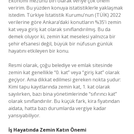
Ekonomi mezunu biri olarak veriye çok önem
veririm. Bu yüzden konuya istatistiklerle yaklaşmak
istedim. Türkiye İstatistik Kurumu’nun (TÜİK) 2022
verilerine göre Ankara’daki konutların %35’i zemin
kat veya giriş kat olarak sınıflandırılmış. Bu da
demek oluyor ki, zemin kat meselesi yalnızca bir
şehir efsanesi değil, büyük bir nüfusun günlük
hayatını etkileyen bir konu.
Resmi olarak, çoğu belediye ve emlak sitesinde
zemin kat genellikle “0. kat” veya “giriş kat” olarak
geçiyor. Ama dikkat edilmesi gereken nokta şudur:
Kimi tapu kayıtlarında zemin kat, 1. kat olarak
sayılırken, bazı bina yönetimlerinde “sıfırıncı kat”
olarak sınıflandırılır. Bu küçük fark, kira fiyatından
aidata, hatta bazı durumlarda vergiye kadar
yansıyabiliyor.
İş Hayatında Zemin Katın Önemi