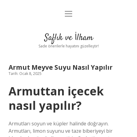
menüyü
Anasayfa
aç
Gizlilik Politikası
Saflık ve İlham
Yasal Uyarı
Sade önerilerle hayatını güzelleştir!
Hakkımızda
Armut Meyve Suyu Nasıl Yapılır
Tarih: Ocak 8, 2025
Armuttan içecek
nasıl yapılır?
Armutları soyun ve küpler halinde doğrayın.
Armutları, limon suyunu ve taze biberiyeyi bir