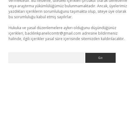
vermektedir. Bu nedenle, sitedeki içerikleri proaktif olarak denetleme
veya araştırma yükümlülüğümüz bulunmamaktadır. Ancak, üyelerimiz
yazdıkları içeriklerin sorumluluğunu taşımakta olup, siteye üye olarak
bu sorumluluğu kabul etmiş sayılırlar.
Hukuka ve yasal düzenlemelere aykırı olduğunu düşündüğünüz
içerikleri,
backlinkpanelicomtr@gmail.com
adresine bildirmeniz
halinde, ilgili içerikler yasal süre içerisinde sitemizden kaldırılacaktır.
Arama
yz