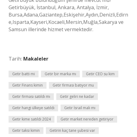
Getirbüyük bulunduğum şehirde mevcut mu?
Getirbüyük, İstanbul, Ankara, Antalya, İzmir,
Bursa,Adana,Gaziantep,Eskişehir,Aydın,Denizli,Edirn
e,Isparta,Kayseri,Kocaeli,Mersin,Muğla,Sakarya ve
Samsun illerinde hizmet vermektedir.
Tarih:
Makaleler
Getir batti mi
Getir bir marka mı
Getir CEO su kim
Getir Finans kimin
Getir firması batıyor mu
Getir firması satıldı mı
Getir geliri ne kadar
Getir hangi ülkeye satıldı
Getir İsrail malı mı
Getir kime satıldı 2024
Getir market nereden getiriyor
Getir taksi kimin
Getirin kaç tane şubesi var