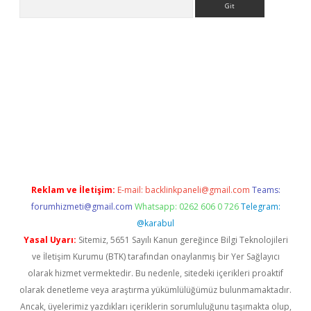
.xyz
Reklam ve İletişim:
E-mail:
backlinkpaneli@gmail.com
Teams:
forumhizmeti@gmail.com
Whatsapp: 0262 606 0 726
Telegram:
@karabul
Yasal Uyarı:
Sitemiz, 5651 Sayılı Kanun gereğince Bilgi Teknolojileri
ve İletişim Kurumu (BTK) tarafından onaylanmış bir Yer Sağlayıcı
olarak hizmet vermektedir. Bu nedenle, sitedeki içerikleri proaktif
olarak denetleme veya araştırma yükümlülüğümüz bulunmamaktadır.
Ancak, üyelerimiz yazdıkları içeriklerin sorumluluğunu taşımakta olup,