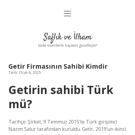
menüyü
Anasayfa
aç
Gizlilik Politikası
Saflık ve İlham
Yasal Uyarı
Sade önerilerle hayatını güzelleştir!
Hakkımızda
Getir Firmasının Sahibi Kimdir
Tarih: Ocak 8, 2025
Getirin sahibi Türk
mü?
Tarihçe. Şirket, 9 Temmuz 2015’te Türk girişimci
Nazım Salur tarafından kuruldu. Getir, 2019’un ikinci